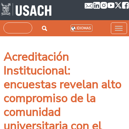
Pasar al contenido principal
Buscar
IDIOMAS
Acreditación
Institucional:
encuestas revelan alto
compromiso de la
comunidad
universitaria con el