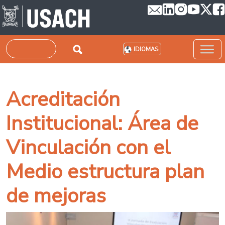
Pasar al contenido principal
Buscar
IDIOMAS
Acreditación
Institucional: Área de
Vinculación con el
Medio estructura plan
de mejoras