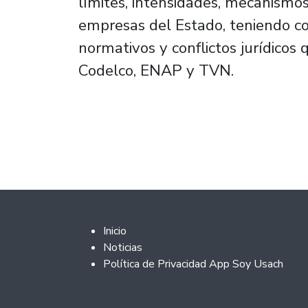
límites, intensidades, mecanismos
empresas del Estado, teniendo c
normativos y conflictos jurídic
Codelco, ENAP y TVN.
Footer 2
Inicio
Noticias
Política de Privacidad App Soy Usach