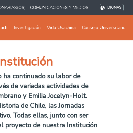
ONARIAS(OS)
COMUNICACIONES Y MEDIOS
IDIOMAS
sach
Investigación
Vida Usachina
Consejo Universitario
nstitución
 ha continuado su labor de
vés de variadas actividades de
mbrano y Emilia Jocelyn-Holt.
storia de Chile, las Jornadas
vo. Todas ellas, junto con ser
l proyecto de nuestra Institución