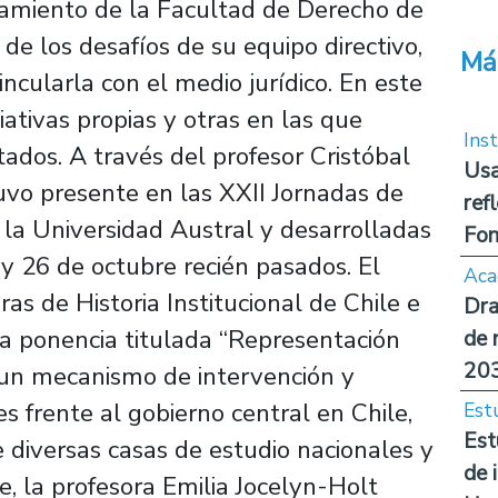
namiento de la Facultad de Derecho de
de los desafíos de su equipo directivo,
Má
ncularla con el medio jurídico. En este
ciativas propias y otras en las que
Inst
ados. A través del profesor Cristóbal
Usa
uvo presente en las XXII Jornadas de
ref
r la Universidad Austral y desarrolladas
Fon
 y 26 de octubre recién pasados. El
Aca
as de Historia Institucional de Chile e
Dra
 la ponencia titulada “Representación
de 
20
 un mecanismo de intervención y
s frente al gobierno central en Chile,
Est
Est
 diversas casas de estudio nacionales y
de 
e, la profesora Emilia Jocelyn-Holt