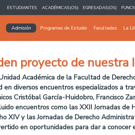
ESTUDIANTES
ACADÉMICAS(OS)
EGRESADAS(OS)
FUNCI
Navegación principal
Admisión
Programas de Estudio
Facultades
La U
en proyecto de nuestra I
 Unidad Académica de la Facultad de Derecho
 en diversos encuentros especializados a tra
icos Cristóbal García-Huidobro, Francisco Za
luido encuentros como las XXII Jornadas de Hi
ho XIV y las Jornadas de Derecho Administrati
vertido en oportunidades para dar a conocer e