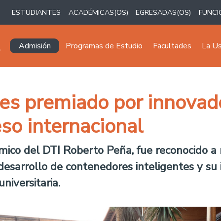
ESTUDIANTES
ACADÉMICAS(OS)
EGRESADAS(OS)
FUNCI
Navegación principal
Admisión
Programas de Estudio
Facultades
La U
s premiado por innovado
eso internacional
mico del DTI Roberto Peña, fue reconocido a n
 desarrollo de contenedores inteligentes y su
niversitaria.