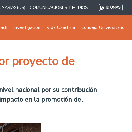
ONARIAS(OS)
COMUNICACIONES Y MEDIOS
IDIOMAS
sach
Investigación
Vida Usachina
Consejo Universitario
r proyecto de
ivel nacional por su contribución
 impacto en la promoción del