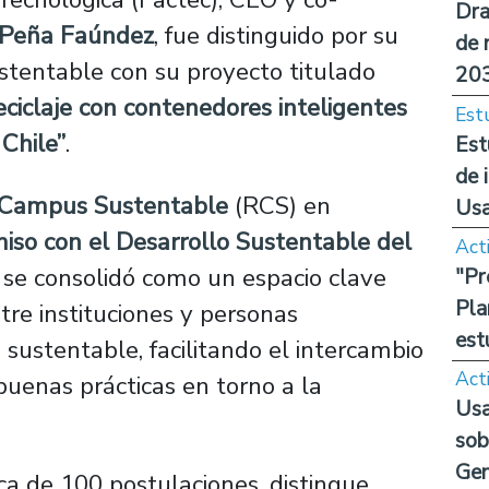
Dra
 Peña Faúndez
, fue distinguido por su
de 
stentable con su proyecto titulado
20
ciclaje con contenedores inteligentes
Est
Chile”
.
Est
de 
Campus Sustentable
(RCS) en
Us
so con el Desarrollo Sustentable del
Act
, se consolidó como un espacio clave
"Pr
Pla
re instituciones y personas
est
sustentable, facilitando el intercambio
Act
buenas prácticas en torno a la
Usa
sob
Ge
rca de 100 postulaciones, distingue