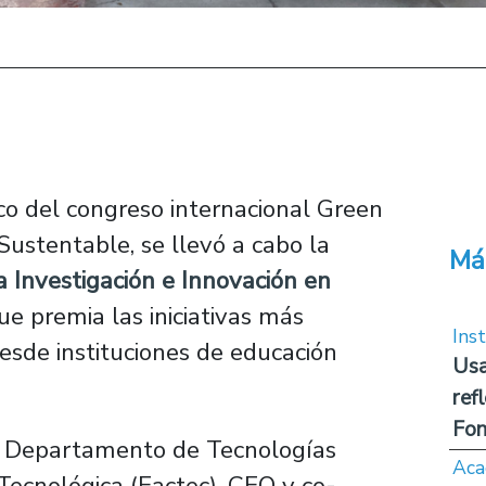
o del congreso internacional Green
Sustentable, se llevó a cabo la
Má
 Investigación e Innovación en
que premia las iniciativas más
Inst
sde instituciones de educación
Usa
ref
Fon
el Departamento de Tecnologías
Aca
 Tecnológica (Factec), CEO y co-