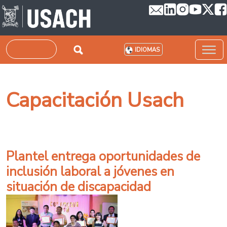
Pasar al contenido principal
Buscar
IDIOMAS
Capacitación Usach
Plantel entrega oportunidades de
inclusión laboral a jóvenes en
situación de discapacidad