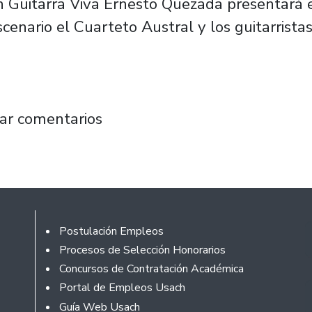
n Guitarra Viva Ernesto Quezada presentará 
enario el Cuarteto Austral y los guitarrista
 y los guitarristas Nicolás Acevedo y Migue
ar comentarios
Footer
Postulación Empleos
Procesos de Selección Honorarios
Concursos de Contratación Académica
Portal de Empleos Usach
Guía Web Usach