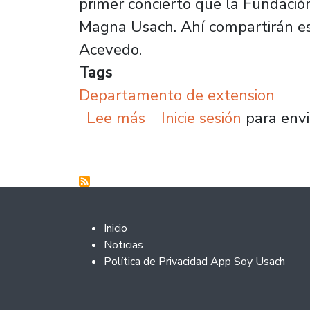
primer concierto que la Fundació
Magna Usach. Ahí compartirán esc
Acevedo.
Tags
Departamento de extension
sobre Cuarteto Austral,
Lee más
Inicie sesión
para envi
Footer 2
Inicio
Noticias
Política de Privacidad App Soy Usach