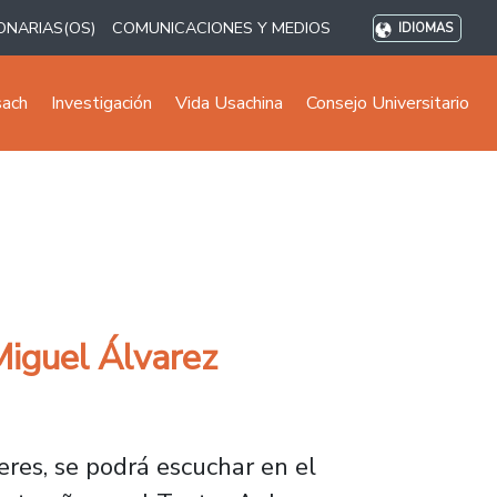
ONARIAS(OS)
COMUNICACIONES Y MEDIOS
IDIOMAS
sach
Investigación
Vida Usachina
Consejo Universitario
Miguel Álvarez
eres, se podrá escuchar en el