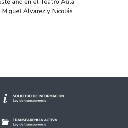
este año en el Teatro Aula
s Miguel Álvarez y Nicolás
l Álvarez presentan un panorama de música ch