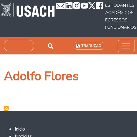
Passar para o conteúdo principal
ESTUDANTES
ACADÊMICOS
EGRESSOS
FUNCIONÁRIOS
Pesquisar
TRADUÇÃO
Adolfo Flores
Footer 2
Inicio
Noticias