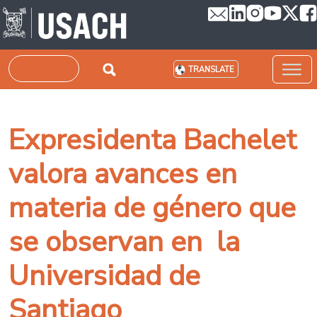
Skip to main content
Search
TRANSLATE
Expresidenta Bachelet
valora avances en
materia de género que
se observan en la
Universidad de
Santiago