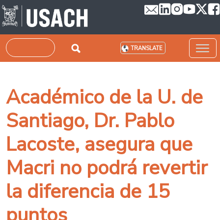
Skip to main content
Search
TRANSLATE
Académico de la U. de
Santiago, Dr. Pablo
Lacoste, asegura que
Macri no podrá revertir
la diferencia de 15
puntos