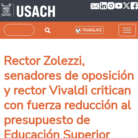
Skip to main content
Search
TRANSLATE
Rector Zolezzi,
senadores de oposición
y rector Vivaldi critican
con fuerza reducción al
presupuesto de
Educación Superior