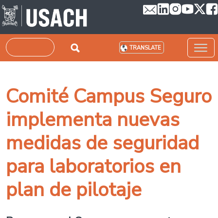
Skip to main content
Search
TRANSLATE
Comité Campus Seguro
implementa nuevas
medidas de seguridad
para laboratorios en
plan de pilotaje