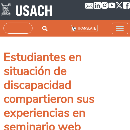
Skip to main content
Search
TRANSLATE
Estudiantes en
situación de
discapacidad
compartieron sus
experiencias en
seminario web