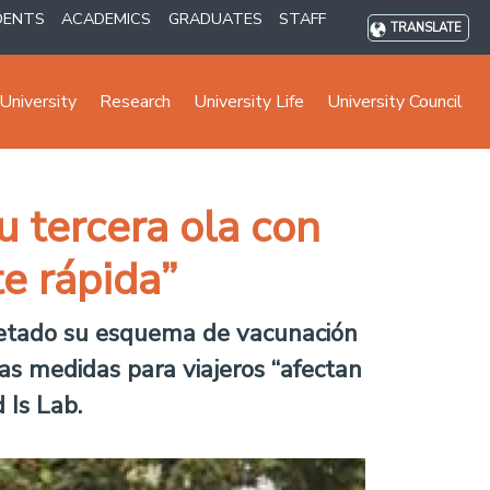
DENTS
ACADEMICS
GRADUATES
STAFF
TRANSLATE
University
Research
University Life
University Council
u tercera ola con
e rápida”
pletado su esquema de vacunación
as medidas para viajeros “afectan
 Is Lab.