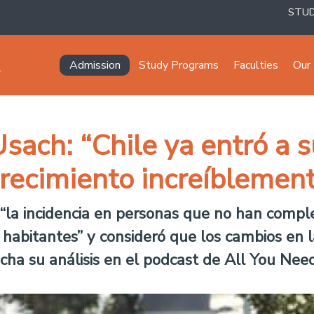
STU
Navegación principal
Admission
Study Programs
Faculties
Our 
ach: “Chile ya entró a s
recimiento increíblement
ue “la incidencia en personas que no han com
habitantes” y consideró que los cambios en l
ucha su análisis en el podcast de All You Need