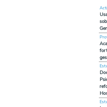
Act
Usa
sob
Ge
Pro
Aca
for
ges
Est
Doc
Psi
ref
Hos
Est