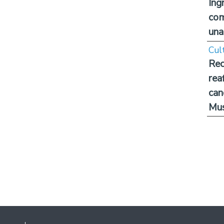
Ing
com
una
Cul
Rec
rea
can
Mus