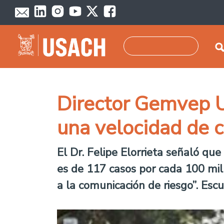
Skip to main content
Search
Director Gemvep Us
una velocidad de c
El Dr. Felipe Elorrieta señaló q
es de 117 casos por cada 100 mil 
a la comunicación de riesgo”. Esc