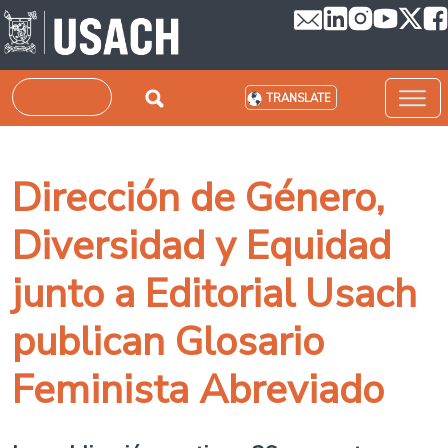
Skip to main content
Search
TRANSLATE
Dirección de Género,
Diversidad y Equidad
junto a Editorial Usach
publican Glosario
Feminista Abreviado