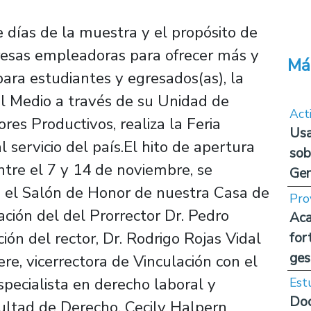
días de la muestra y el propósito de
resas empleadoras para ofrecer más y
Má
para estudiantes y egresados(as), la
el Medio a través de su Unidad de
Act
res Productivos, realiza la Feria
Usa
 servicio del país.El hito de apertura
sob
ntre el 7 y 14 de noviembre, se
Ge
en el Salón de Honor de nuestra Casa de
Pro
ación del del Prorrector Dr. Pedro
Aca
ón del rector, Dr. Rodrigo Rojas Vidal
for
ges
ere, vicerrectora de Vinculación con el
pecialista en derecho laboral y
Est
Doc
ultad de Derecho, Cecily Halpern