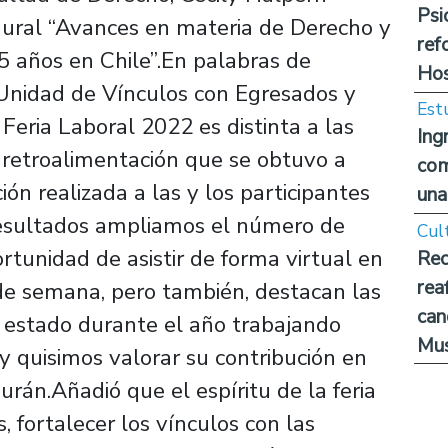
Psi
ugural “Avances en materia de Derecho y
ref
5 años en Chile”.En palabras de
Hos
 Unidad de Vínculos con Egresados y
Est
Feria Laboral 2022 es distinta a las
Ing
a retroalimentación que se obtuvo a
com
ión realizada a las y los participantes
una
resultados ampliamos el número de
Cul
portunidad de asistir de forma virtual en
Rec
rea
n de semana, pero también, destacan las
can
estado durante el año trabajando
Mus
 quisimos valorar su contribución en
urán.Añadió que el espíritu de la feria
s, fortalecer los vínculos con las