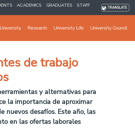
DENTS
ACADEMICS
GRADUATES
STAFF
TRANSLATE
University
Research
University Life
University Council
tes de trabajo
os
erramientas y alternativas para
oce la importancia de aproximar
e nuevos desafíos. Este año, las
to en las ofertas laborales