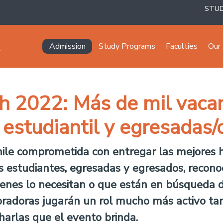
STU
Navegación principal
Admission
Study Programs
Faculties
Our 
ch 2022: Más de mil vacan
estudiantil y egresadas/
ile comprometida con entregar las mejores h
us estudiantes, egresadas y egresados, recon
ienes lo necesitan o que están en búsqueda d
radoras jugarán un rol mucho más activo tan
charlas que el evento brinda.