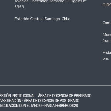
Avenida Libertador Bernardo O'Higgins nº
OIRS
3363.
Estación Central. Santiago. Chile.
Cont
Mond
from
Frid
pm.