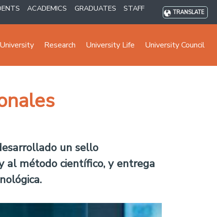
DENTS
ACADEMICS
GRADUATES
STAFF
TRANSLATE
University
Research
University Life
University Council
ionales
esarrollado un sello
 y al método científico, y entrega
nológica.