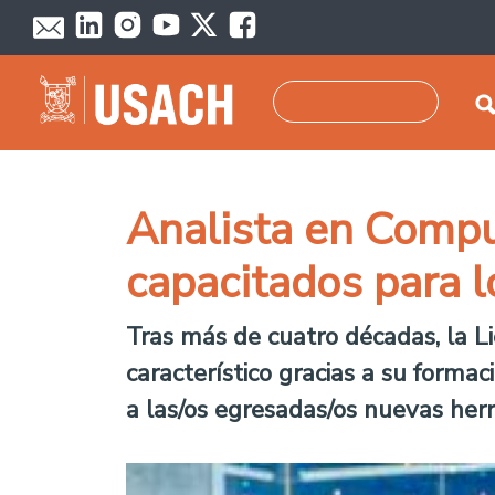
Skip to main content
Search
Analista en Comput
capacitados para l
Tras más de cuatro décadas, la L
característico gracias a su formaci
a las/os egresadas/os nuevas herr