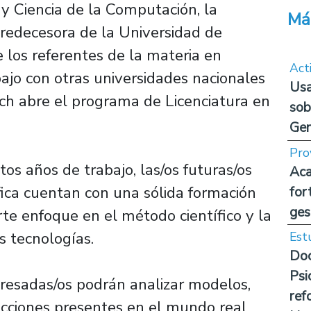
 Ciencia de la Computación, la
Má
predecesora de la Universidad de
 los referentes de la materia en
Act
bajo con otras universidades nacionales
Usa
ach abre el programa de Licenciatura en
sob
Ge
Pro
tos años de trabajo, las/os futuras/os
Aca
ica cuentan con una sólida formación
for
ges
rte enfoque en el método científico y la
s tecnologías.
Est
Doc
Psi
gresadas/os podrán analizar modelos,
ref
racciones presentes en el mundo real