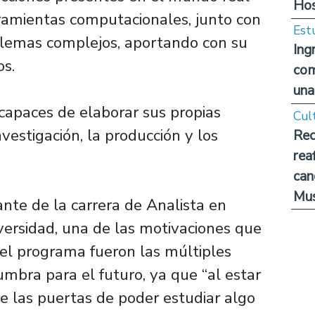
Hos
rramientas computacionales, junto con
Est
oblemas complejos, aportando con su
Ing
os.
com
una
capaces de elaborar sus propias
Cul
vestigación, la producción y los
Rec
rea
can
Mus
nte de la carrera de Analista en
versidad, una de las motivaciones que
el programa fueron las múltiples
mbra para el futuro, ya que “al estar
re las puertas de poder estudiar algo