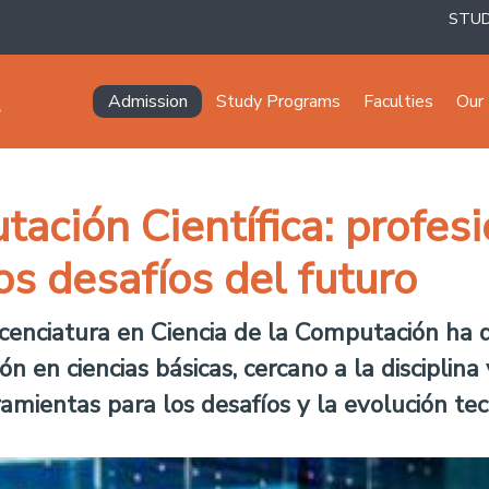
STU
Navegación principal
Admission
Study Programs
Faculties
Our 
ación Científica: profes
os desafíos del futuro
icenciatura en Ciencia de la Computación ha d
ón en ciencias básicas, cercano a la disciplina
amientas para los desafíos y la evolución tec