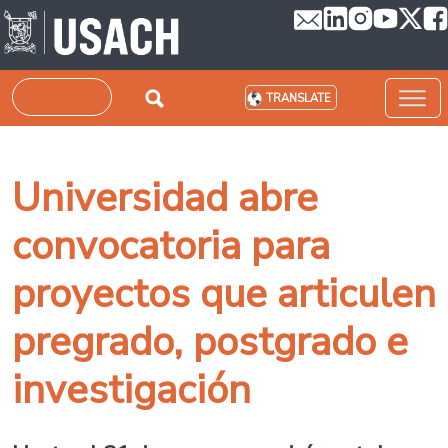
Skip to main content
Search
TRANSLATE
Universidad abre
convocatoria para
proyectos que articulen
pregrado, postgrado e
investigación