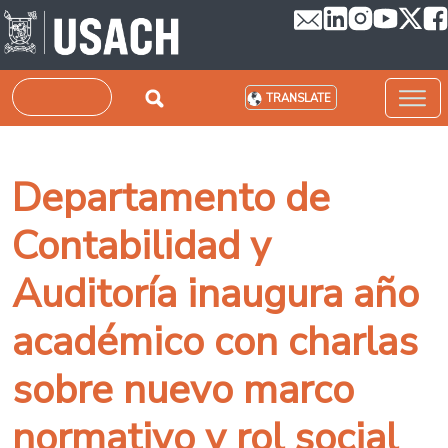
Skip to main content
Search
TRANSLATE
Departamento de
Contabilidad y
Auditoría inaugura año
académico con charlas
sobre nuevo marco
normativo y rol social