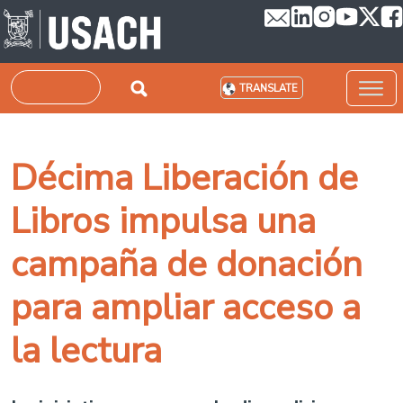
Skip to main content
Search
TRANSLATE
Décima Liberación de
Libros impulsa una
campaña de donación
para ampliar acceso a
la lectura