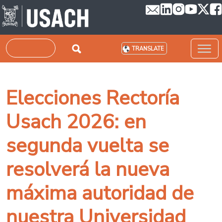
Skip to main content
Search
TRANSLATE
Elecciones Rectoría
Usach 2026: en
segunda vuelta se
resolverá la nueva
máxima autoridad de
nuestra Universidad