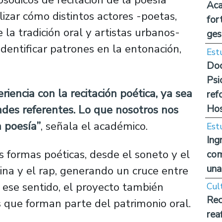
Aca
lizar cómo distintos actores -poetas,
for
 la tradición oral y artistas urbanos-
ges
 identificar patrones en la entonación,
Est
Doc
Psi
encia con la recitación poética, ya sea
ref
Hos
ndes referentes. Lo que nosotros nos
 poesía”
, señala el académico.
Est
Ing
s formas poéticas, desde el soneto y el
com
una
na y el rap, generando un cruce entre
 ese sentido, el proyecto también
Cul
Rec
s que forman parte del patrimonio oral.
rea