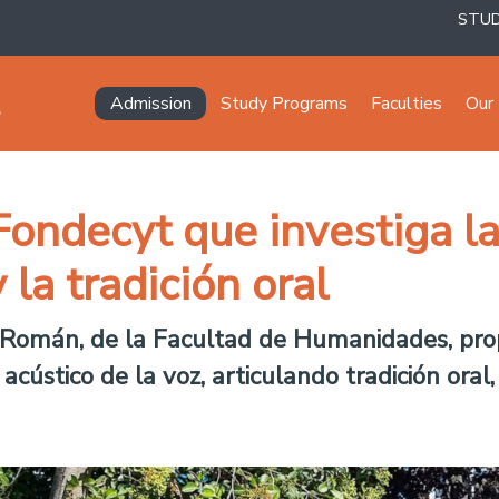
STU
Navegación principal
Admission
Study Programs
Faculties
Our 
ondecyt que investiga la
 la tradición oral
 Román, de la Facultad de Humanidades, prop
 acústico de la voz, articulando tradición ora