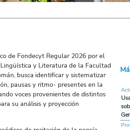
arco de Fondecyt Regular 2026 por el
ngüística y Literatura de la Facultad
Má
n, busca identificar y sistematizar
ón, pausas y ritmo- presentes en la
Act
grando voces provenientes de distintos
Usa
ara su análisis y proyección
sob
Ge
Pro
osódicos de recitación de la poesía