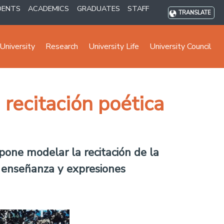
DENTS
ACADEMICS
GRADUATES
STAFF
TRANSLATE
University
Research
University Life
University Council
 recitación poética
one modelar la recitación de la
l, enseñanza y expresiones