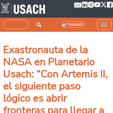
Skip to main content
Search
TRANSLATE
Exastronauta de la
NASA en Planetario
Usach: “Con Artemis II,
el siguiente paso
lógico es abrir
fronteras para llegar a