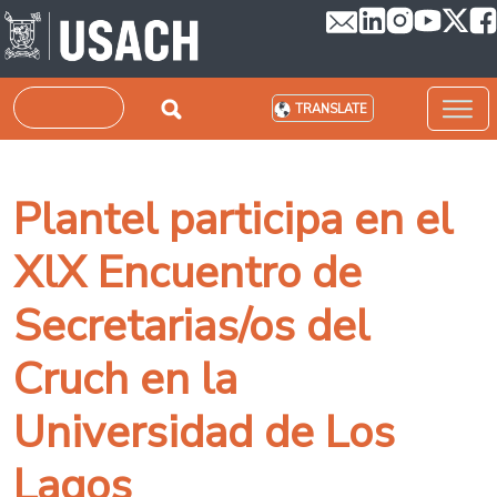
Skip to main content
Search
TRANSLATE
Plantel participa en el
XlX Encuentro de
Secretarias/os del
Cruch en la
Universidad de Los
Lagos