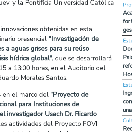
v, y la Pontificia Universidad Católica
Pro
Aca
for
 innovaciones obtenidas en esta
ges
inario presencial
"Investigación de
Est
s a aguas grises para su reúso
Doc
Psi
sis hídrica global",
que se desarrollará
ref
5 a 13:00 horas, en el Auditorio del
Hos
Eduardo Morales Santos.
Est
Ing
s en el marco del
“Proyecto de
com
ional para Instituciones de
una
 el investigador Usach Dr. Ricardo
Cul
ales actividades del Proyecto FOVI
Rec