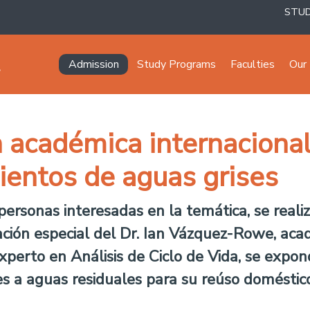
STU
Navegación principal
Admission
Study Programs
Faculties
Our 
n académica internacional
ientos de aguas grises
 personas interesadas en la temática, se reali
pación especial del Dr. Ian Vázquez-Rowe, acad
xperto en Análisis de Ciclo de Vida, se expon
s a aguas residuales para su reúso doméstico