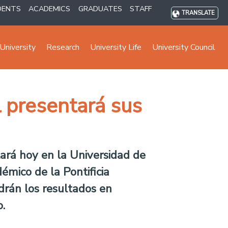
DENTS
ACADEMICS
GRADUATES
STAFF
TRANSLATE
University
Research
University Life
University Council
 presentará sus
zará hoy en la Universidad de
émico de la Pontificia
drán los resultados en
.