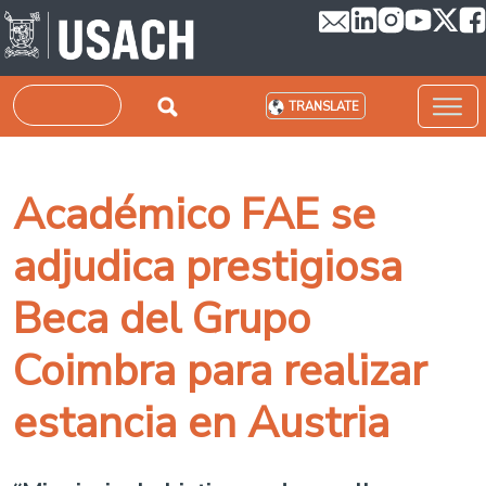
Skip to main content
Search
TRANSLATE
Académico FAE se
adjudica prestigiosa
Beca del Grupo
Coimbra para realizar
estancia en Austria