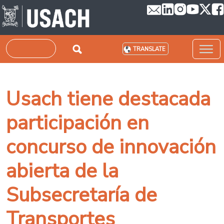
Skip to main content
Search
TRANSLATE
Usach tiene destacada
participación en
concurso de innovación
abierta de la
Subsecretaría de
Transportes