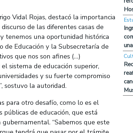
ref
Hos
drigo Vidal Rojas, destacó la importancia
Est
 discurso de las diferentes casas de
Ing
Hoy tenemos una oportunidad histórica
com
una
io de Educación y la Subsecretaría de
tivos que nos son afines (…)
Cul
Rec
l sistema de educación superior,
rea
universidades y su fuerte compromiso
can
, sostuvo la autoridad.
Mus
s para otro desafío, como lo es el
es públicas de educación, que está
ta gubernamental. “Sabemos que este
orque tendrá que pasar por el trámite