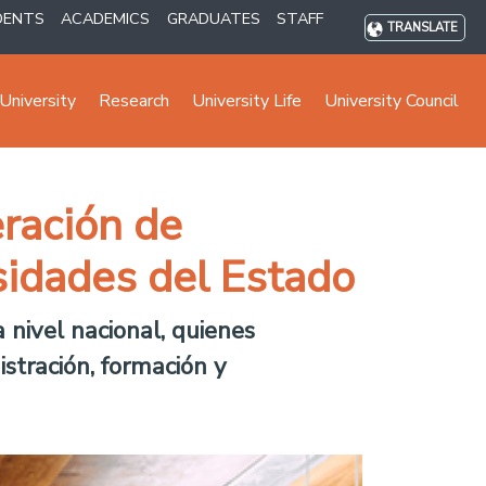
DENTS
ACADEMICS
GRADUATES
STAFF
TRANSLATE
University
Research
University Life
University Council
eración de
sidades del Estado
 nivel nacional, quienes
istración, formación y