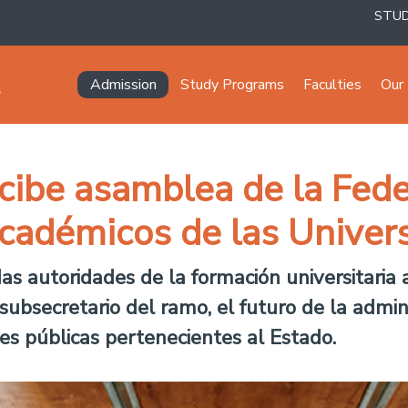
STU
Navegación principal
Admission
Study Programs
Faculties
Our 
ecibe asamblea de la Fed
cadémicos de las Univer
as autoridades de la formación universitaria a
subsecretario del ramo, el futuro de la admin
es públicas pertenecientes al Estado.