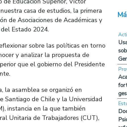
o de Educación Superior, Víctor
nuestra casa de estudios, la primera
Má
ón de Asociaciones de Académicas y
 del Estado 2024.
Act
Usa
flexionar sobre las políticas en torno
sob
onocer y analizar la propuesta de
Ge
perior que el gobierno del Presidente
Pro
ante.
Aca
for
a, la asamblea se organizó en
ges
e Santiago de Chile y la Universidad
Est
, instancia en la que también
Doc
tral Unitaria de Trabajadores (CUT),
Psi