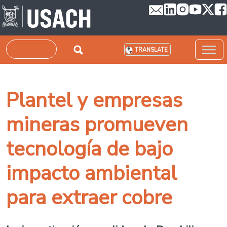
Skip to main content
Search
TRANSLATE
Plantel y empresas
mineras promueven
tecnología de bajo
impacto ambiental
para extraer cobre