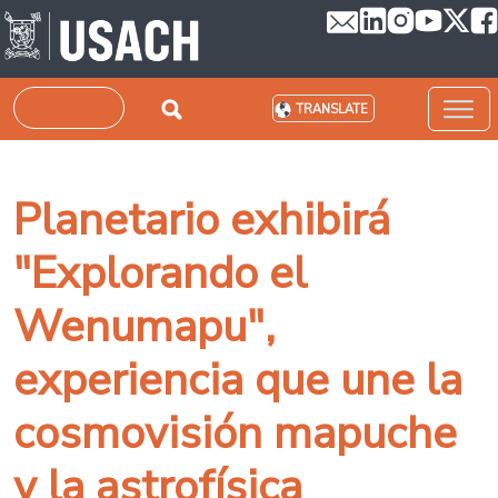
Skip to main content
Search
TRANSLATE
Planetario exhibirá
"Explorando el
Wenumapu",
experiencia que une la
cosmovisión mapuche
y la astrofísica