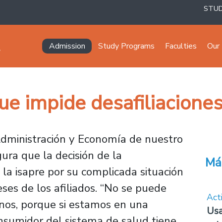
STU
Navegación principal
Admission
Study Programs
Faculties
Our 
que impide desafiliacion
Administración y Economía de nuestro
gura que la decisión de la
Má
 la isapre por su complicada situación
eses de los afiliados. “No se puede
Act
enos, porque si estamos en una
Usa
nsumidor del sistema de salud tiene