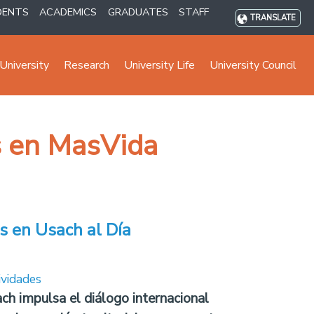
DENTS
ACADEMICS
GRADUATES
STAFF
TRANSLATE
University
Research
University Life
University Council
es en MasVida
s en Usach al Día
ividades
ch impulsa el diálogo internacional