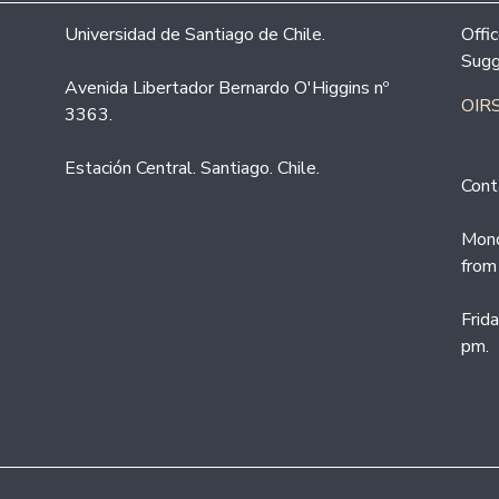
Universidad de Santiago de Chile.
Offi
Sugg
Avenida Libertador Bernardo O'Higgins nº
OIRS
3363.
Estación Central. Santiago. Chile.
Cont
Mond
from
Frid
pm.