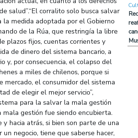
lación actual, en cuanto a los derechos
Cul
e salud”.“El corralito solo busca salvar
Rec
 a la medida adoptada por el Gobierno
rea
ando de la Rúa, que restringía la libre
can
Mus
e plazos fijos, cuentas corrientes y
lida de dinero del sistema bancario, a
o y, por consecuencia, el colapso del
enes a miles de chilenos, porque si
e mercado, el consumidor del sistema
ad de elegir el mejor servicio”,
istema para la salvar la mala gestión
a mala gestión fue siendo encubierta.
 y hacia atrás, si bien son parte de una
 un negocio, tiene que saberse hacer,