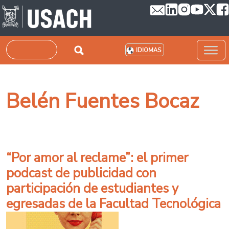
Pasar al contenido principal
Buscar
IDIOMAS
Belén Fuentes Bocaz
“Por amor al reclame”: el primer
podcast de publicidad con
participación de estudiantes y
egresadas de la Facultad Tecnológica