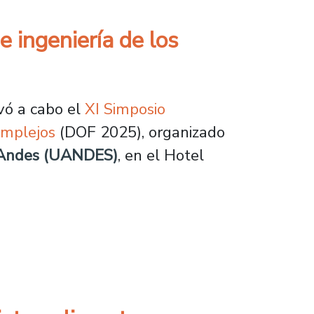
e ingeniería de los
vó a cabo el
XI Simposio
Complejos
(DOF 2025), organizado
s Andes (UANDES)
, en el Hotel
iería de los alimentos