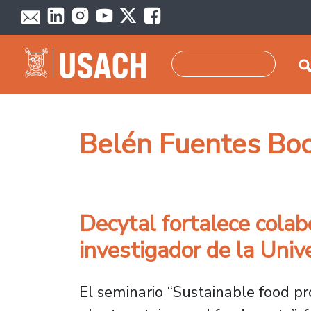
Pasar al contenido principal
Buscar
Belén Fuentes Bo
Decytal fortalece colab
investigador de la Uni
El seminario “Sustainable food pr