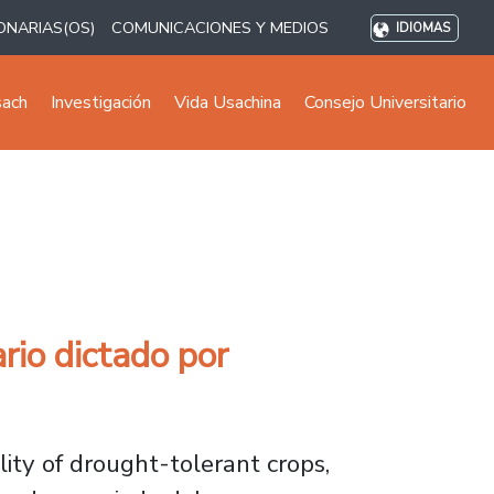
ONARIAS(OS)
COMUNICACIONES Y MEDIOS
IDIOMAS
sach
Investigación
Vida Usachina
Consejo Universitario
rio dictado por
ity of drought-tolerant crops,