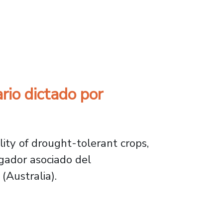
o y emergente en la disciplina
rio dictado por
ity of drought-tolerant crops,
igador asociado del
(Australia).