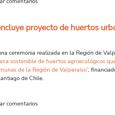
 colaboración internacional con seminario di
ar comentarios
oncluye proyecto de huertos urb
a ceremonia realizada en la Región de Valpar
na sostenible de huertos agroecológicos que
omunas de la Región de Valparaíso”
, financia
antiago de Chile.
gica concluye proyecto de huertos urbanos e
ar comentarios