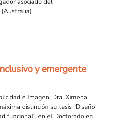
igador asociado del
(Australia).
ctado por investigador de la Universidad de M
inclusivo y emergente
blicidad e Imagen, Dra. Ximena
áxima distinción su tesis “Diseño
ad funcional”, en el Doctorado en