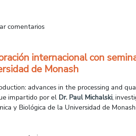
 el “Diseño Analéctico”, un enfoque inclusiv
ar comentarios
oración internacional con semina
versidad de Monash
oduction: advances in the processing and qual
fue impartido por el
Dr. Paul Michalski
, invest
ca y Biológica de la Universidad de Monash 