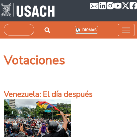
Pasar al contenido principal
Buscar
IDIOMAS
Votaciones
Venezuela: El día después