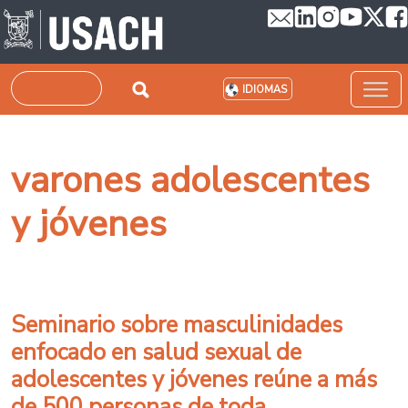
Pasar al contenido principal
Buscar
IDIOMAS
varones adolescentes
y jóvenes
Seminario sobre masculinidades
enfocado en salud sexual de
adolescentes y jóvenes reúne a más
de 500 personas de toda