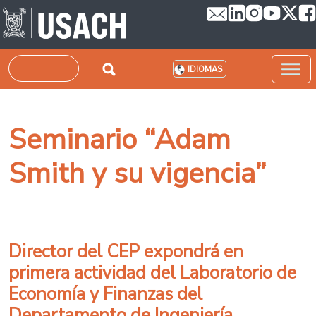
Pasar al contenido principal
Buscar
IDIOMAS
Seminario “Adam
Smith y su vigencia”
Director del CEP expondrá en
primera actividad del Laboratorio de
Economía y Finanzas del
Departamento de Ingeniería