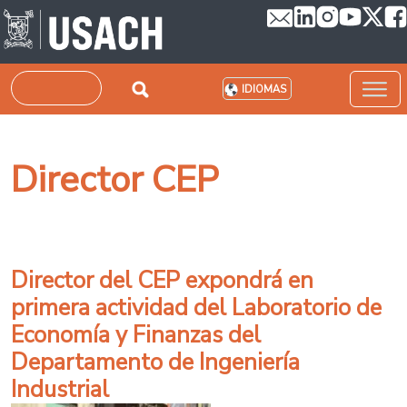
Pasar al contenido principal
Buscar
IDIOMAS
Director CEP
Director del CEP expondrá en
primera actividad del Laboratorio de
Economía y Finanzas del
Departamento de Ingeniería
Industrial