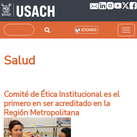
Pasar al contenido principal
Buscar
IDIOMAS
Salud
Comité de Ética Institucional es el
primero en ser acreditado en la
Región Metropolitana