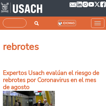
Pasar al contenido principal
Buscar
IDIOMAS
rebrotes
Expertos Usach evalúan el riesgo de
rebrotes por Coronavirus en el mes
de agosto