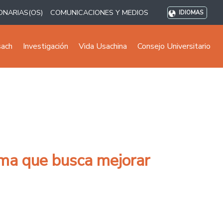
ONARIAS(OS)
COMUNICACIONES Y MEDIOS
IDIOMAS
sach
Investigación
Vida Usachina
Consejo Universitario
rma que busca mejorar