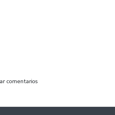
 la historia de Blossom, una plataforma que
ar comentarios