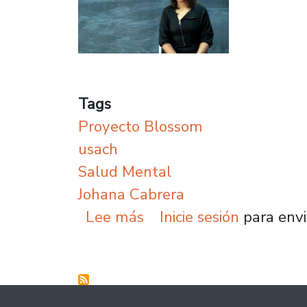
Tags
Proyecto Blossom
usach
Salud Mental
Johana Cabrera
sobre I+E Usach: Conoce
Lee más
Inicie sesión
para envi