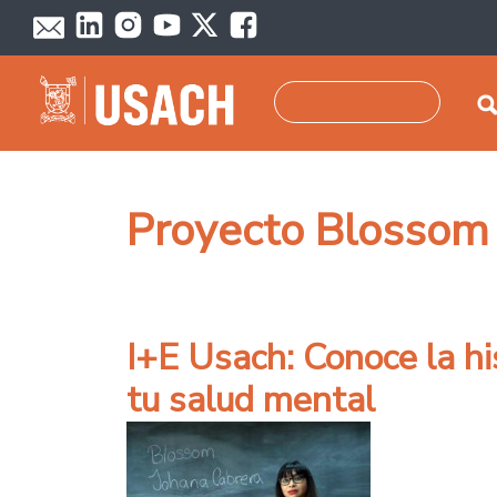
Pasar al contenido principal
Buscar
Proyecto Blossom
I+E Usach: Conoce la h
tu salud mental