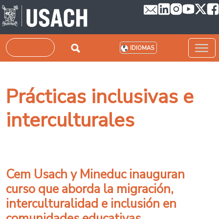
Pasar al contenido principal
Buscar
IDIOMAS
Prácticas inclusivas e
interculturales
Cem Usach y Mineduc inauguran
curso que aborda la migración,
interculturalidad e inclusión en
comunidades educativas