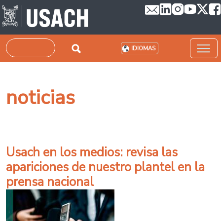
Pasar al contenido principal
Buscar
IDIOMAS
noticias
Usach en los medios: revisa las
apariciones de nuestro plantel en la
prensa nacional