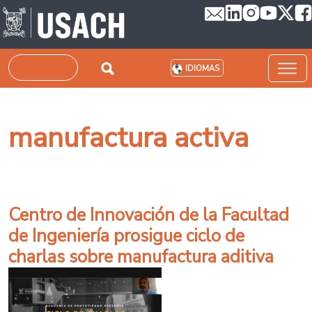
Pasar al contenido principal
Buscar
IDIOMAS
manufactura activa
Centro de Innovación de la Facultad
de Ingeniería prosigue ciclo de
charlas sobre manufactura aditiva