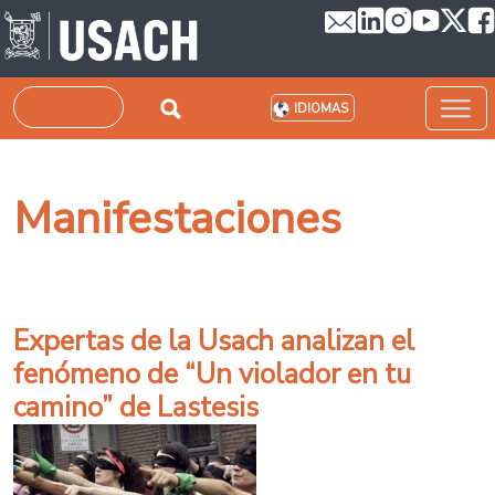
Pasar al contenido principal
Buscar
IDIOMAS
Manifestaciones
Expertas de la Usach analizan el
fenómeno de “Un violador en tu
camino” de Lastesis