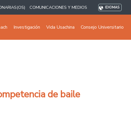
ONARIAS(OS)
COMUNICACIONES Y MEDIOS
IDIOMAS
sach
Investigación
Vida Usachina
Consejo Universitario
competencia de baile