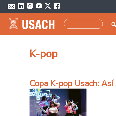
Pasar al contenido principal
Buscar
K-pop
Copa K-pop Usach: Así s