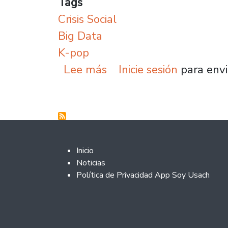
Tags
Crisis Social
Big Data
K-pop
sobre Expertos critican 
Lee más
Inicie sesión
para envi
Footer 2
Inicio
Noticias
Política de Privacidad App Soy Usach