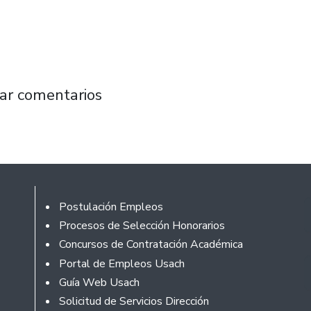
envío de informe Big Data del Gobierno al Min
ar comentarios
Footer
Postulación Empleos
Procesos de Selección Honorarios
Concursos de Contratación Académica
Portal de Empleos Usach
Guía Web Usach
Solicitud de Servicios Dirección