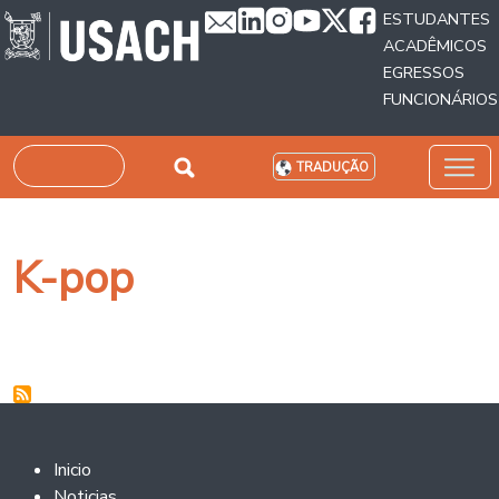
Passar para o conteúdo principal
ESTUDANTES
ACADÊMICOS
EGRESSOS
FUNCIONÁRIOS
Pesquisar
TRADUÇÃO
K-pop
Footer 2
Inicio
Noticias