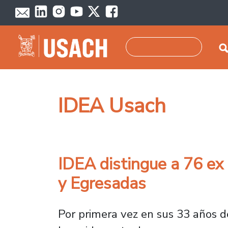
Pasar al contenido principal
Buscar
IDEA Usach
IDEA distingue a 76 ex 
y Egresadas
Por primera vez en sus 33 años de