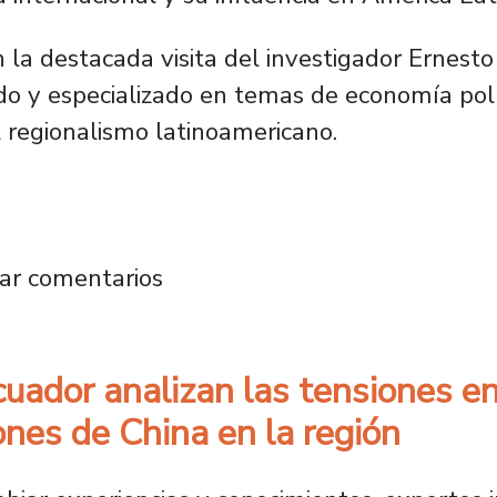
la destacada visita del investigador Ernesto V
ido y especializado en temas de economía polít
l regionalismo latinoamericano.
so Ecuador analizan las tensiones entre EE.
ar comentarios
uador analizan las tensiones e
ones de China en la región