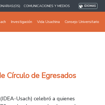
ONARIAS(OS)
COMUNICACIONES Y MEDIOS
IDIOMAS
sach
Investigación
Vida Usachina
Consejo Universitario
de Círculo de Egresados
s (IDEA-Usach) celebró a quienes