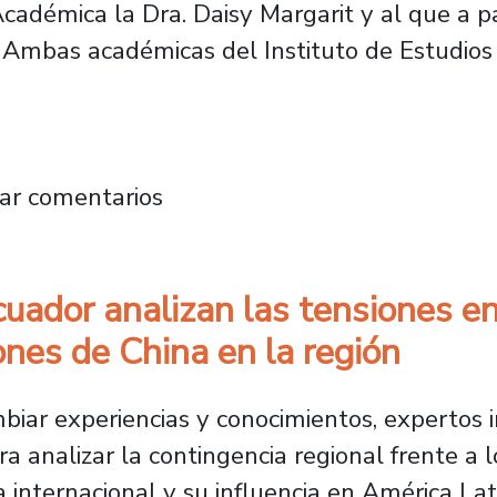
cadémica la Dra. Daisy Margarit y al que a p
ini. Ambas académicas del Instituto de Estudi
A son seleccionadas por Clacso para integra
ar comentarios
uador analizan las tensiones e
ones de China en la región
biar experiencias y conocimientos, expertos 
ra analizar la contingencia regional frente a 
internacional y su influencia en América Lat