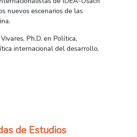
internacionalistas de IDEA-Usach
los nuevos escenarios de las
ina.
ivares, Ph.D. en Política,
ica internacional del desarrollo,
U. y América Latina ante las operaciones de
das de Estudios