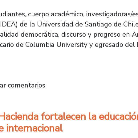
diantes, cuerpo académico, investigadoras/es 
IDEA) de la Universidad de Santiago de Chile r
lidad democrática, discurso y progreso en Am
becario de Columbia University y egresado de
Great Again”: libro analiza las tensiones de
ar comentarios
 Hacienda fortalecen la educació
e internacional