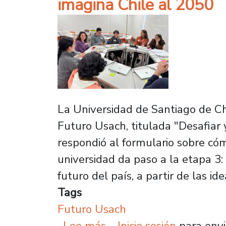
imagina Chile al 2050
La Universidad de Santiago de Chi
Futuro Usach, titulada "Desafiar y
respondió al formulario sobre có
universidad da paso a la etapa 3:
futuro del país, a partir de las id
Tags
Futuro Usach
sobre Futuro Usach reci
Lee más
Inicie sesión
para envi