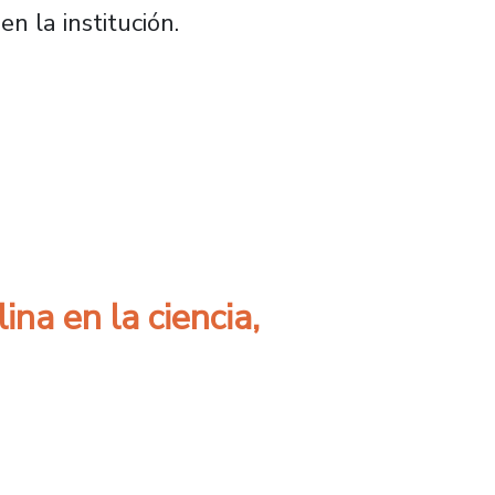
 en la institución.
, arte y humanidades para pensar el Chile d
ina en la ciencia,