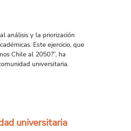
 análisis y la priorización
adémicas. Este ejercicio, que
os Chile al 2050?”, ha
comunidad universitaria.
al con la participación del Comité Estratégico
ad universitaria