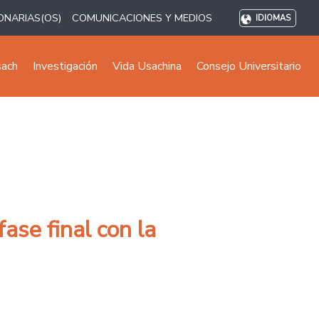
ONARIAS(OS)
COMUNICACIONES Y MEDIOS
IDIOMAS
sach
Investigación
Vida Usachina
Consejo Universitario
ase final con la