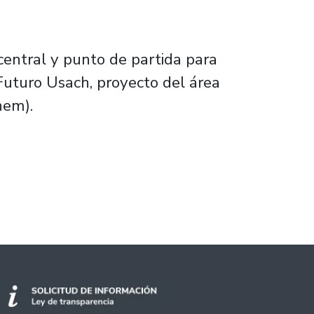
central y punto de partida para
a Futuro Usach, proyecto del área
inem).
n la ciencia, tecnología, arte y humanidades