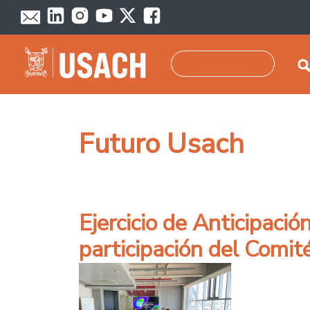
Pasar al contenido principal
Buscar
Futuro Usach
Ejercicio de Anticipació
participación del Comit