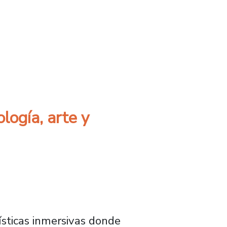
n la democratización del conocimiento y la cr
logía, arte y
ísticas inmersivas donde