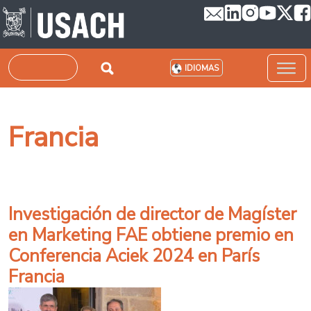
Pasar al contenido principal
Buscar
IDIOMAS
Francia
Investigación de director de Magíster
en Marketing FAE obtiene premio en
Conferencia Aciek 2024 en París
Francia