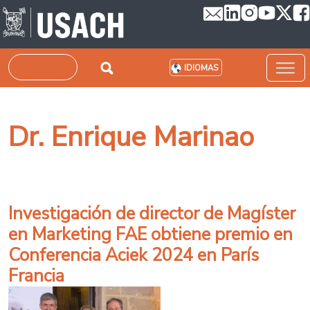
Pasar al contenido principal
Buscar
IDIOMAS
Dr. Enrique Marinao
Investigación de director de Magíster
en Marketing FAE obtiene premio en
Conferencia Aciek 2024 en París
Francia