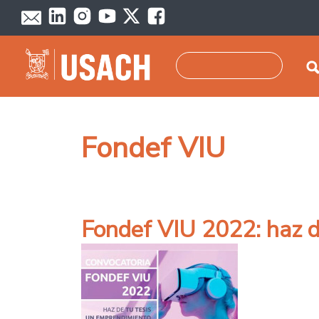
Pasar al contenido principal
Buscar
Fondef VIU
Fondef VIU 2022: haz d