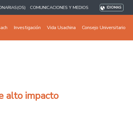
ONARIAS(OS)
COMUNICACIONES Y MEDIOS
IDIOMAS
sach
Investigación
Vida Usachina
Consejo Universitario
e alto impacto